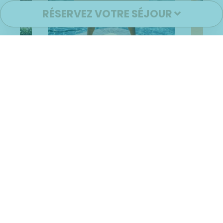
RÉSERVEZ VOTRE SÉJOUR
BAINS À REMOUS
LA PISCINE
Louez un hébergement pour
votre séjour paradisiaque