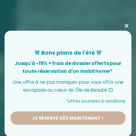
Clo
this
mod
🚨 Bons plans de l'été 🚨
Jusqu'à -15% + frais de dossier offerts pour
toute réservation d'un mobil home*
.
Une offre à ne pas manquer pour vous offrir une
escapade au cœur de l'Île de Beauté 💞
*​offres soumises à conditions
JE RÉSERVE DÈS MAINTENANT !