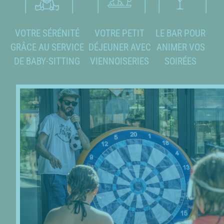
VOTRE SÉRÉNITÉ
VOTRE PETIT
LE BAR POUR
GRÂCE AU SERVICE
DÉJEUNER AVEC
ANIMER VOS
DE BABY-SITTING
VIENNOISERIES
SOIRÉES