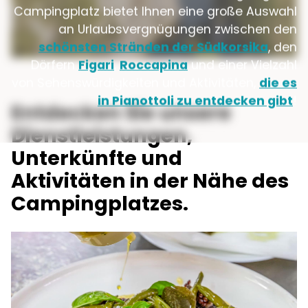
Campingplatz bietet Ihnen eine große Auswahl
an Urlaubsvergnügungen zwischen den
schönsten Stränden der Südkorsika
, den
Dörfern
Figari
,
Roccapina
und einer Vielzahl
von Sehenswürdigkeiten und Aktivitäten,
die es
in Pianottoli zu entdecken gibt
!
Entdecken Sie unsere
Dienstleistungen,
Unterkünfte und
Aktivitäten in der Nähe des
Campingplatzes.