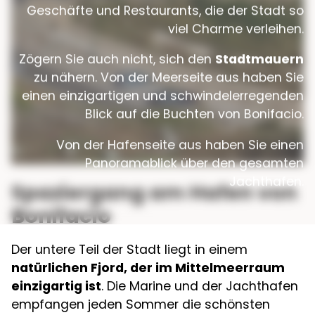
Geschäfte und Restaurants, die der Stadt so
viel Charme verleihen.
Zögern Sie auch nicht, sich den
Stadtmauern
zu nähern. Von der Meerseite aus haben Sie
einen einzigartigen und schwindelerregenden
Blick auf die Buchten von Bonifacio.
Von der Hafenseite aus haben Sie einen
Panoramablick über den gesamten
Jachthafen.
Spaziergang am Hafen von
Bonifacio
Der untere Teil der Stadt liegt in einem
natürlichen Fjord, der im Mittelmeerraum
einzigartig ist
. Die Marine und der Jachthafen
empfangen jeden Sommer die schönsten