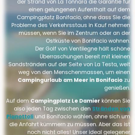
der Strand von La Tonnara die Garantie für
einen gelungenen Aufenthalt auf dem
Campingplatz Bonifacio, ohne dass Sie die
Probleme des Verkehrsstaus in Kauf nehmen
müssen, wenn Sie im Zentrum oder an der
Ostküste von Bonifacio wohnen.
Der Golf von Ventilegne hält schöne
Überraschungen bereit mit kleinen
Sandstränden auf der Seite von La Testa, weit
weg von den Menschenmassen, um einen
Campingurlaub am Meer in Bonifacio
zu
genießen.
Auf dem
Campingplatz Le Damier
können Sie
also jeden Tag zwischen den
Stränden von
Pianottoli
und Bonifacio wählen, ohne sich um
die Anfahrt kümmern zu müssen. Aber das ist
noch nicht alles! Unser ideal gelegener