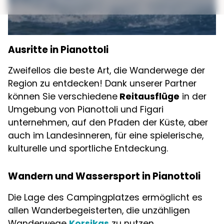
Flughafens, alles weniger als 15 Kilometer vom
Campingplatz entfernt. Eine strategische Lage,
die Ihnen die Möglichkeit gibt, im Zentrum aller
touristischen und sportlichen Aktivitäten zu
Ausritte in Pianottoli
sein.
Zweifellos die beste Art, die Wanderwege der
Der Campingplatz Le Damier ist genau wie
Region zu entdecken! Dank unserer Partner
Korsika: authentisch. Wenn Sie auf dem
können Sie verschiedene
Reitausflüge
in der
Campingplatz le Damier buchen, steht Ihnen
Umgebung von Pianottoli und Figari
der ganze Süden Korsikas offen und alle
unternehmen, auf den Pfaden der Küste, aber
Freuden eines Urlaubs am Meer. Die Region
auch im Landesinneren, für eine spielerische,
Pianottoli hat Ihnen alles zu bieten, was das
kulturelle und sportliche Entdeckung.
Herz begehrt, aber wie so oft auf Korsika sind
die Berge nicht weit entfernt, um Wanderer,
Wandern und Wassersport in Pianottoli
Kletterer
, Canyoning-Fans oder
Mountainbike-Fahrer zufrieden zu stellen.
Die Lage des Campingplatzes ermöglicht es
allen Wanderbegeisterten, die unzähligen
Wanderwege
Korsikas
zu nutzen.