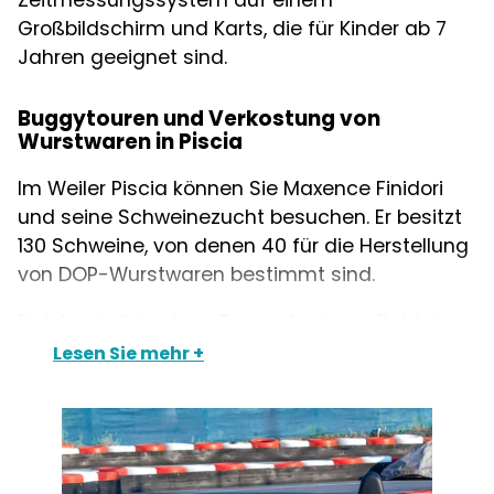
Großbildschirm und Karts, die für Kinder ab 7
Jahren geeignet sind.
Buggytouren und Verkostung von
Wurstwaren in Piscia
Im Weiler Piscia können Sie Maxence Finidori
und seine Schweinezucht besuchen. Er besitzt
130 Schweine, von denen 40 für die Herstellung
von DOP-Wurstwaren bestimmt sind.
Es ist möglich, einen Tag auf seinem Betrieb zu
verbringen, da er eine Aktivität namens „Porcu
Lesen Sie mehr
ranger“ anbietet. Sie können mit ihm in einem
Buggy fahren, um seine Farm zu besichtigen.
Mittags wird Ihnen ein „Spuntinu“ mit
Wurstwaren, regionalen Produkten und Wein