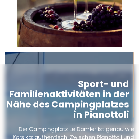
Sport- und
Familienaktivitäten in der
Nähe des Campingplatzes
in Pianottoli
Der Campingplatz Le Damier ist genau wie
Korsika: authentisch. Zwischen Pianottoli und