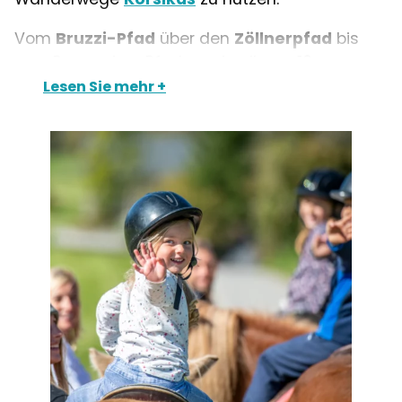
Vom
Bruzzi-Pfad
über den
Zöllnerpfad
bis
zum Roccapina-Pfad werden Ihnen
16
Wanderungen
in der Gegend von Pianottoli,
Lesen Sie mehr
Figari, Monaccia-D’aullène vorgeschlagen.
Perfekt, um sich von Abenteuern und
Entdeckungen zu ernähren.
Hier ist eine Website, die Ihnen hilft, Ihre
Wanderungen zu planen.
Für
Wassersportler
gibt es verschiedene
Aktivitäten wie Windsurfing oder Schnorcheln
am Strand von La Testa in Figari.
Boote
können an der Rezeption
des
Campingplatzes gemietet werden.