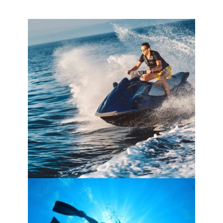
aufmachen, um die Höhlen und
Klippen
von
Bonifacio und all die versteckten
Strände
zwischen
Tonnara und Bonifacio zu
entdecken.
Auf Anfrage können auch längere Ausflüge zu
den Lavezzi-Inseln und den Stränden von Porto
Vecchio unternommen werden.