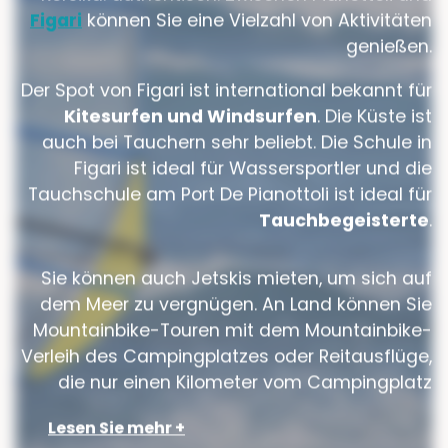
Figari
können Sie eine Vielzahl von Aktivitäten
genießen.
Der Spot von Figari ist international bekannt für
Kitesurfen und Windsurfen
. Die Küste ist
auch bei Tauchern sehr beliebt. Die Schule in
Figari ist ideal für Wassersportler und die
Tauchschule am Port De Pianottoli ist ideal für
Tauchbegeisterte
.
Sie können auch Jetskis mieten, um sich auf
dem Meer zu vergnügen. An Land können Sie
Mountainbike-Touren mit dem Mountainbike-
Verleih des Campingplatzes oder Reitausflüge,
die nur einen Kilometer vom Campingplatz
entfernt sind, planen. Für Liebhaber gibt es in
Lesen Sie mehr
Figari eine Kartbahn in der Nähe des